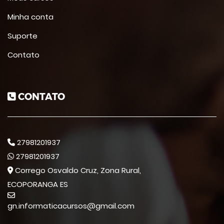
Minha conta
Suporte
Contato
CONTATO
27981201937
27981201937
Corrego Osvaldo Cruz, Zona Rural,
ECOPORANGA ES
gn.informaticacursos@gmail.com