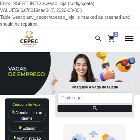
Erro: INSERT INTO acesso_loja (codigo,data)
VALUES('6a78018cac942','2026-08-09')
Table './escolaav_cepec/acesso_loja' is marked as crashed and
should be repaired
Pesquise a vaga desejada
Categoria da Vaga:
Atendimento ao
cliente
Estágio
Administração