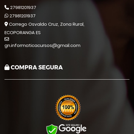
27981201937
27981201937
Corrego Osvaldo Cruz, Zona Rural,
ECOPORANGA ES
gn.informaticacursos@gmail.com
COMPRA SEGURA