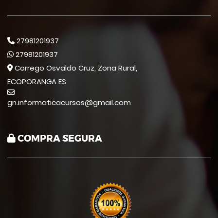
27981201937
27981201937
Corrego Osvaldo Cruz, Zona Rural,
ECOPORANGA ES
gn.informaticacursos@gmail.com
COMPRA SEGURA